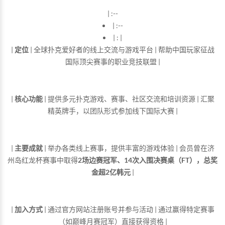
| :--
| :--
| : |
|
定位
| 全球扑克爱好者的线上交流与游戏平台 | 帮助中国玩家征战
国际顶尖赛事的职业竞技联盟 |
|
核心功能
| 提供多元扑克游戏、赛事、社区交流和培训资源 | 汇聚
精英牌手，以团队形式参加线下国际大赛 |
|
主要成就
| 举办各类线上赛事，提供丰富的游戏体验 | 会员曾在济
州岛红龙杯赛事中取得
2场边赛冠军、14次入围决赛桌（FT），总奖
金超2亿韩元
|
|
加入方式
| 通过官方网站注册账号并参与活动 | 通过赢得特定赛事
（如巅峰月赛冠军）直接获得资格 |