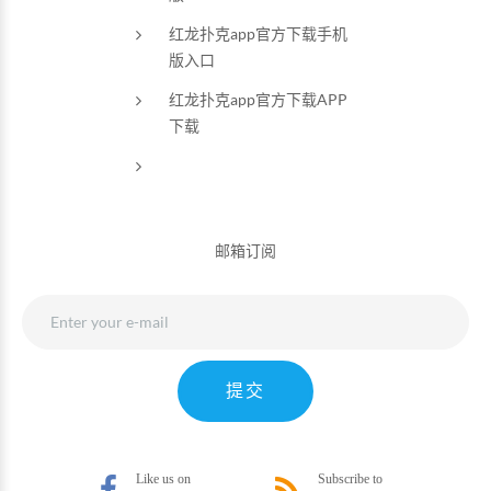
红龙扑克app官方下载手机
版入口
红龙扑克app官方下载APP
下载
邮箱订阅
提交