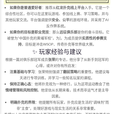
如果你是普通爱好者
：推荐从
红龙扑克线上平台
入手。它是一个
综合性社区，你可以在这里玩游戏、参加线上赛、学习策略，并与
其他玩家交流。平台强调提供
安全、公平
的游戏环境，并采用了AI
反作弊系统。
如果你的目标是职业竞技
：那么
远征俱乐部
是你的奋斗目标。它
被誉为“中国扑克的黄埔军校”，为]，为成员提供
实质性的参赛支
持
，目标是冲击WSOP、传奇扑克等世界级大赛。
✨ 玩家经验与建议
根据一篇对俱乐部冠军成员
张荣
的专访，他分享了从新手到冠军的
心得，或许对你有所启发：
注重基础与学习
：张荣特别强调了
翻前策略
的重要性。他建议每
天进行专项训练，并学习一些知名玩家的课程。
保持正确心态
：他将扑克视为一种修行，认为这项运动教会了他
情绪管理和风险控制
。他坚信从长期来看，技术而非运气才是主导
因素。
明确扑克的界限
：他提醒所有玩家，扑克应是生活的“调味剂”而
非“主食”，处理好游戏与现实生活的关系非常重要。