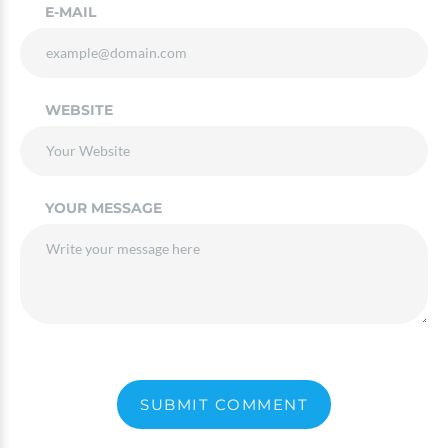
E-MAIL
WEBSITE
YOUR MESSAGE
SUBMIT COMMENT